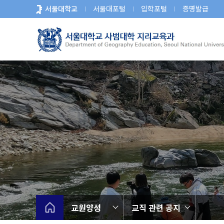
바
서울대학교
서울대포털
입학포털
증명발급
로
가
기
메
뉴
교원양성
교직 관련 공지