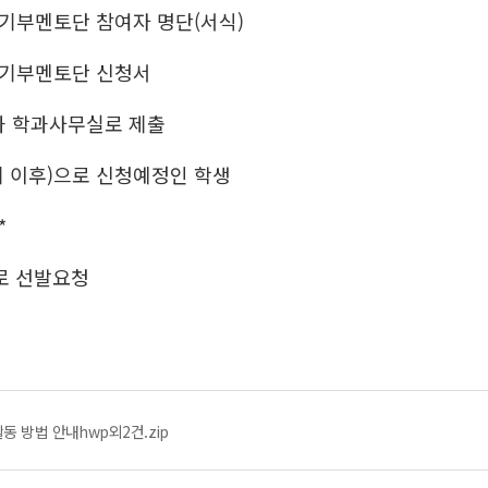
능기부멘토단 참여자 명단(서식)
능기부멘토단 신청서
교육과 학과사무실로 제출
학기 이후)으로 신청예정인 학생
*
로 선발요청
동 방법 안내hwp외2건.zip