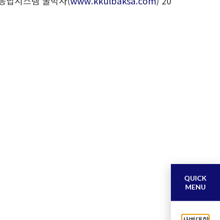
응답시스템‘꿀박사(
www.kkulbaksa.com
)’20
QUICK
MENU
사범대학