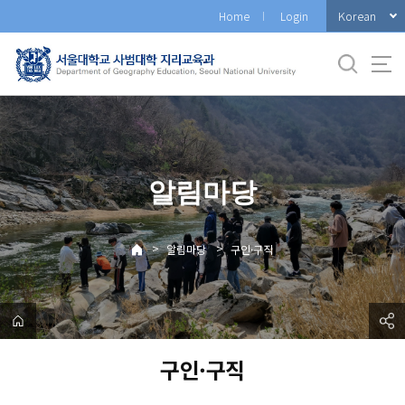
바
Korean
Home
Login
로
가
기
메
뉴
알림마당
>
>
알림마당
구인·구직
구인·구직