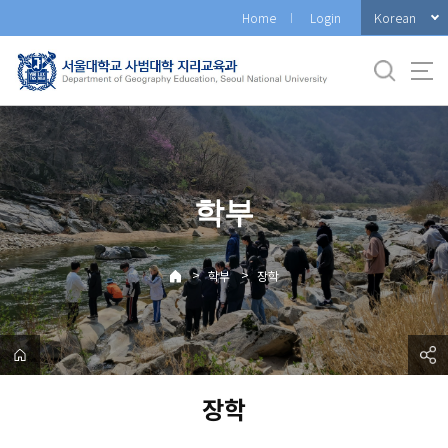
바
Korean
Home
Login
로
가
기
메
뉴
학부
>
>
학부
장학
장학