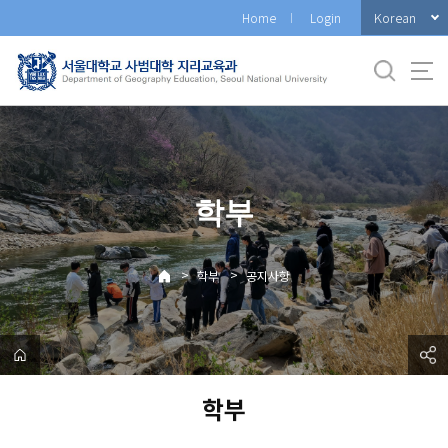
바
Korean
Home
Login
로
가
기
메
뉴
학부
>
>
학부
공지사항
학부