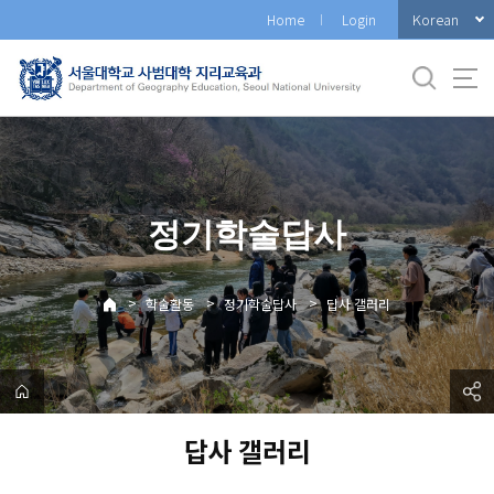
바
Korean
Home
Login
로
가
기
메
뉴
정기학술답사
>
>
>
학술활동
정기학술답사
답사 갤러리
답사 갤러리