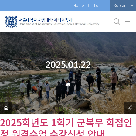
바
Korean
Home
Login
로
가
기
메
뉴
2025.01.22
2025학년도 1학기 군복무 학점인
정 원격수업 수강신청 안내