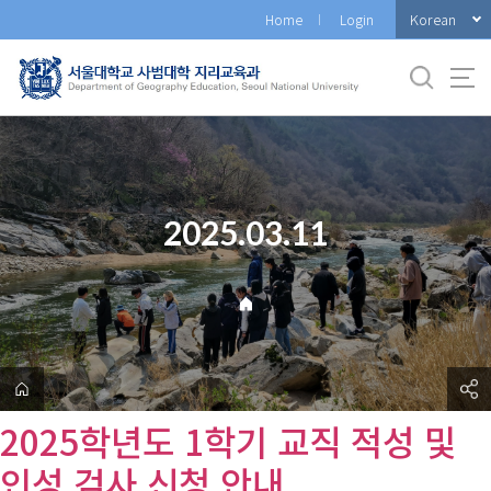
바
Korean
Home
Login
로
가
기
메
뉴
2025.03.11
2025학년도 1학기 교직 적성 및
인성 검사 신청 안내