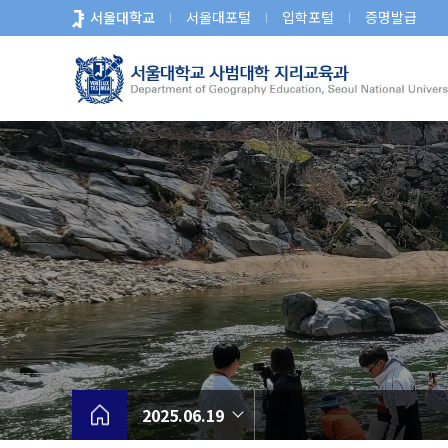
바
서울대학교
서울대포털
입학포털
증명발급
로
가
기
메
뉴
2025.06.19